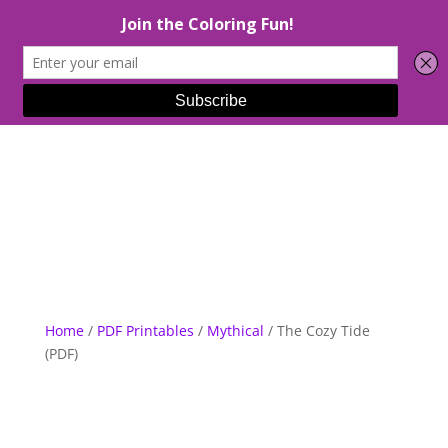
Select Page
Home
/
PDF Printables
/
Mythical
/ The Cozy Tide
(PDF)